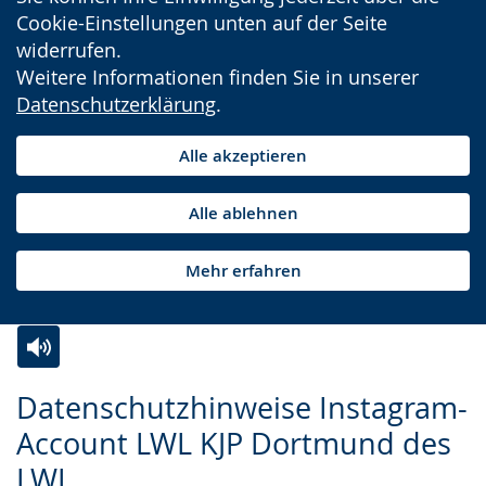
Cookie-Einstellungen unten auf der Seite
widerrufen.
Weitere Informationen finden Sie in unserer
Datenschutzerklärung
.
Alle akzeptieren
Alle ablehnen
Mehr erfahren
Zur
Aktiviere
Ein
Datenschutzhinweise Instagram-
Leichten
Audio-
Video
Account LWL KJP Dortmund des
Sprache
Unterstützung.
in
LWL
wechseln.
Deutscher